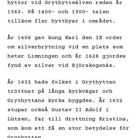
hyttor vid Grythytteälven redan år
1363. På 1400- och 1500- talen
tillkom fler hyttbyar i området.
År 1606 gav kung Karl den IX order
om silverbrytning vid en plats som
heter Limningen och år 1628 gjordes
fynd av silver vid Björskogsnäs.
År 1632 hade folket i Grythyttan
tröttnat på långa kyrkvägar och
Grythyttans kyrka byggdes. År 1632
stupar också Gustav II Adolf i
Lützen, far till drottning Kristina,
som kom att få en stor betydelse för
Grythyttan.