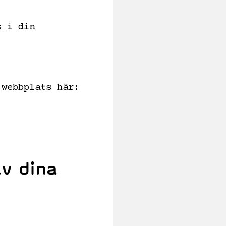
s i din
 webbplats här:
v dina