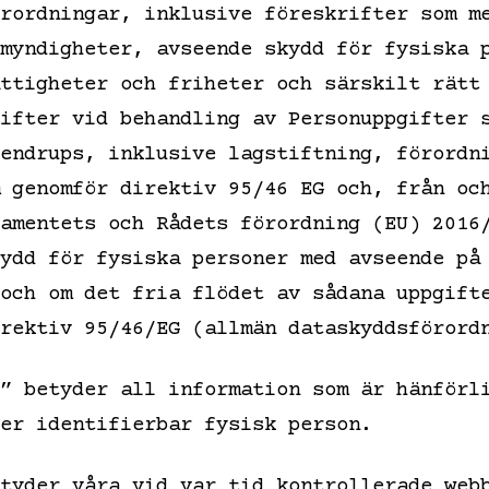
rordningar, inklusive föreskrifter som m
myndigheter, avseende skydd för fysiska 
ttigheter och friheter och särskilt rätt
ifter vid behandling av Personuppgifter 
endrups, inklusive lagstiftning, förordn
 genomför direktiv 95/46 EG och, från oc
amentets och Rådets förordning (EU) 2016
ydd för fysiska personer med avseende på
och om det fria flödet av sådana uppgift
rektiv 95/46/EG (allmän dataskyddsförord
” betyder all information som är hänförl
er identifierbar fysisk person.
tyder våra vid var tid kontrollerade web