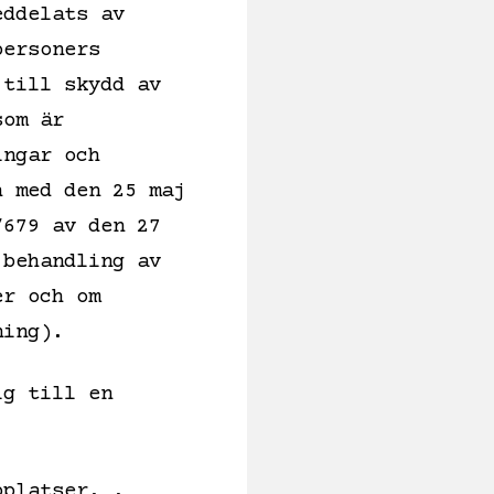
eddelats av
personers
 till skydd av
som är
ingar och
h med den 25 maj
/679 av den 27
 behandling av
er och om
ning).
ig till en
bplatser. .