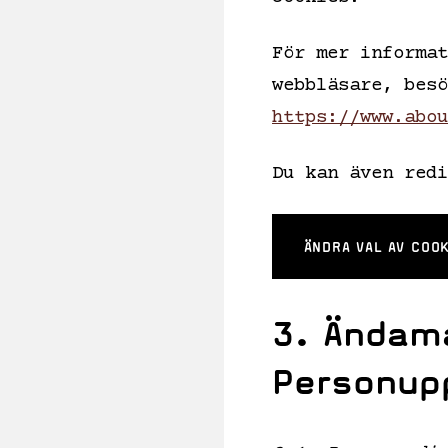
För mer informat
webbläsare, besö
https://www.abou
Du kan även redi
ÄNDRA VAL AV COO
3. Ändam
Personupp