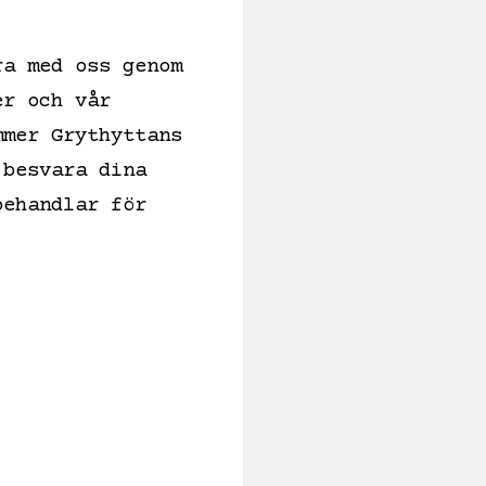
ra med oss genom
er och vår
mmer Grythyttans
 besvara dina
behandlar för