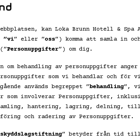
nd
ebbplatsen, kan Loka Brunn Hotell & Spa 
 ”vi
” eller ”
oss
”) komma att samla in oc
(”
Personuppgifter
”) om dig.
n om behandling av personuppgifter anger
rsonuppgifter som vi behandlar och för v
gående används begreppet ”
behandling
”, v
r som involverar Personuppgifter, inklus
amling, hantering, lagring, delning, til
föring och radering av Personuppgifter.
skyddslagstiftning
” betyder från tid til