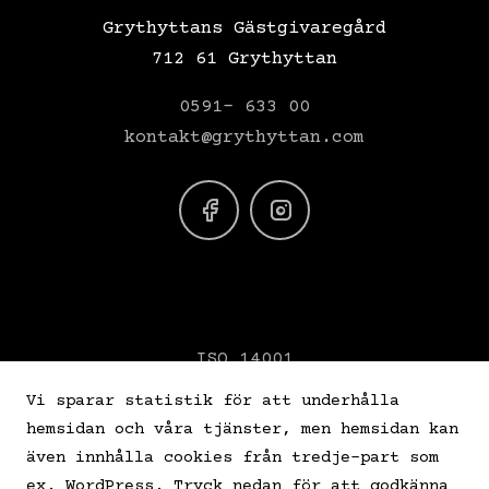
Grythyttans Gästgivaregård
712 61 Grythyttan
0591- 633 00
kontakt@grythyttan.com
ISO 14001
VERIFY ISO 26000
Vi sparar statistik för att underhålla
hemsidan och våra tjänster, men hemsidan kan
Star Wine List
även innhålla cookies från tredje-part som
ex. WordPress. Tryck nedan för att godkänna