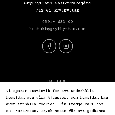
Grythyttans Gästgivaregård
712 61 Grythyttan
0591- 633 00
kontakt@grythyttan.com
ISO 14001
VERIFY ISO 26000
Vi sparar statistik för att underhålla
hemsidan och våra tjänster, men hemsidan kan
Star Wine List
även innhålla cookies från tredje-part som
ex. WordPress. Tryck nedan för att godkänna