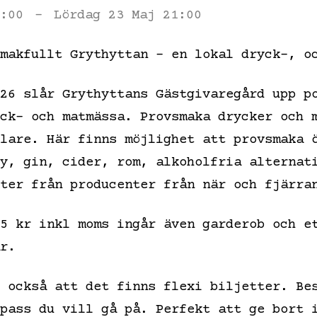
:00
-
Lördag 23 Maj 21:00
makfullt Grythyttan – en lokal dryck-, o
26 slår Grythyttans Gästgivaregård upp p
ck- och matmässa. Provsmaka drycker och 
lare. Här finns möjlighet att provsmaka 
y, gin, cider, rom, alkoholfria alternat
kter från producenter från när och fjärr
5 kr inkl moms ingår även garderob och e
år.
 också att det finns flexi biljetter. Be
 pass du vill gå på. Perfekt att ge bort