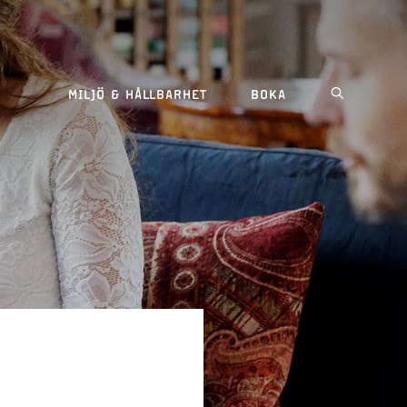
MILJÖ & HÅLLBARHET
BOKA