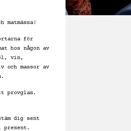
ch matmässa!
ortarna för
mat hos någon av
öl, vin,
iv och massor av
an.
tt provglas.
stäm dig sent
 i present.