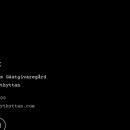
t
s Gästgivaregård
thyttan
00
ythyttan.com