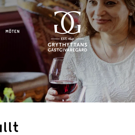
MÖTEN
llt