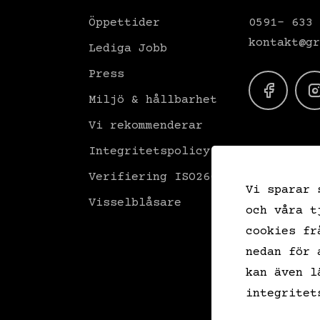
Öppettider
0591- 633 
kontakt@gr
Lediga Jobb
Press
Miljö & hållbarhet
Vi rekommenderar
Integritetspolicy
Verifiering ISO26000
Vi sparar 
Visselblåsare
och våra t
cookies fr
nedan för 
kan även l
integritet