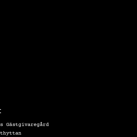
t
s Gästgivaregård
thyttan