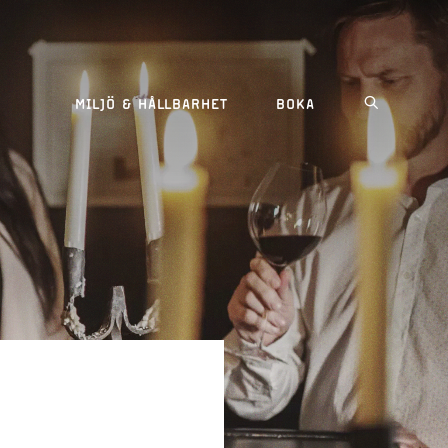
MILJÖ & HÅLLBARHET
BOKA