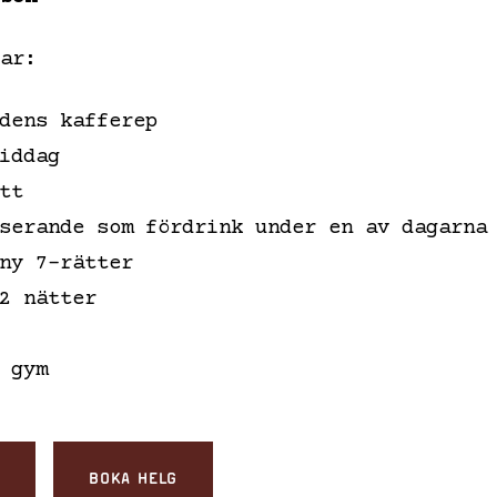
ar:
dens kafferep
iddag
tt
serande som fördrink under en av dagarna
ny 7-rätter
2 nätter
 gym
G
BOKA HELG