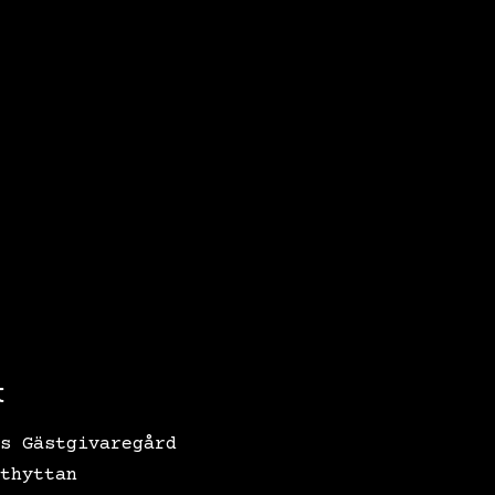
t
s Gästgivaregård
thyttan