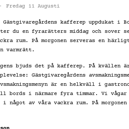
-
Fredag 11 Augusti
 Gästgivaregårdens kafferep uppdukat i B
ter du en fyrarätters middag och sover s
ckra rum. På morgonen serveras en härlig
n varmrätt.
gens bjuds det på kafferep. På kvällen ä
plevelse: Gästgivaregårdens avsmakningsm
vsmakningsmenyn är en helkväll i gastron
ll bords i närmare fyra timmar. Vi vågar
 i något av våra vackra rum. På morgonen
son