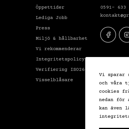
Öppettider
0591- 633 
kontakt@gr
Lediga Jobb
Press
Miljö & hållbarhet
Vi rekommenderar
Integritetspolicy
Verifiering ISO26000
Vi sparar 
Visselblåsare
och våra t
cookies fr
nedan för 
kan även l
integritet