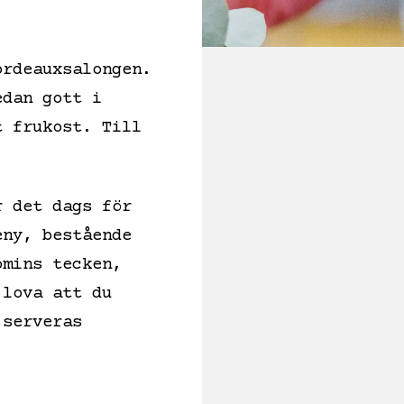
ordeauxsalongen.
edan gott i
t frukost. Till
r det dags för
eny, bestående
omins tecken,
 lova att du
 serveras