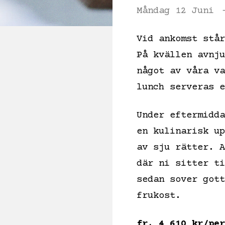
Måndag 12 Juni
Vid ankomst står
På kvällen avnju
något av våra va
lunch serveras e
Under eftermidda
en kulinarisk up
av sju rätter. A
där ni sitter ti
sedan sover gott
frukost.
fr. 4 610 kr/per