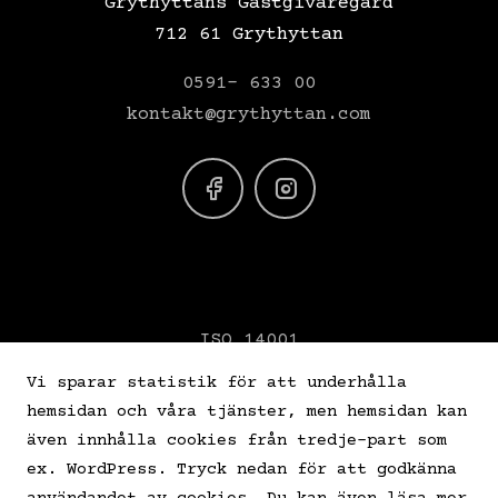
Grythyttans Gästgivaregård
712 61 Grythyttan
0591- 633 00
kontakt@grythyttan.com
ISO 14001
VERIFY ISO 26000
Vi sparar statistik för att underhålla
hemsidan och våra tjänster, men hemsidan kan
Star Wine List
även innhålla cookies från tredje-part som
ex. WordPress. Tryck nedan för att godkänna